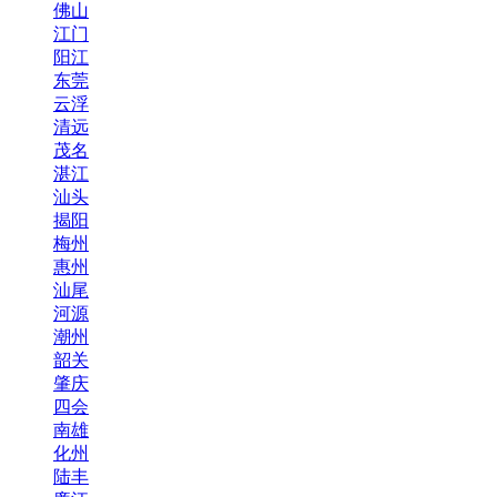
佛山
江门
阳江
东莞
云浮
清远
茂名
湛江
汕头
揭阳
梅州
惠州
汕尾
河源
潮州
韶关
肇庆
四会
南雄
化州
陆丰