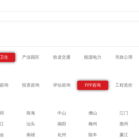
卫生
产业园区
轨道交通
能源电力
市政公用
咨询
投资咨询
评估咨询
PPP咨询
工程造价
圳
珠海
中山
佛山
江门
江
汕头
揭阳
梅州
惠州
会
南雄
化州
陆丰
廉江