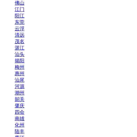
佛山
江门
阳江
东莞
云浮
清远
茂名
湛江
汕头
揭阳
梅州
惠州
汕尾
河源
潮州
韶关
肇庆
四会
南雄
化州
陆丰