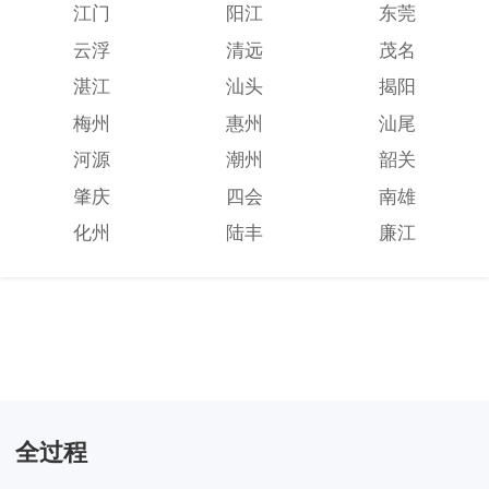
江门
阳江
东莞
云浮
清远
茂名
湛江
汕头
揭阳
梅州
惠州
汕尾
河源
潮州
韶关
肇庆
四会
南雄
化州
陆丰
廉江
全过程