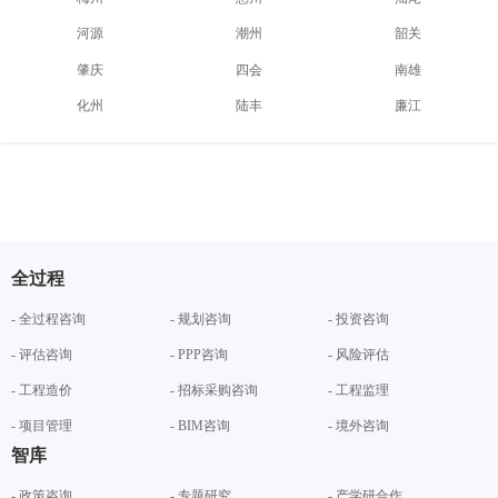
河源
潮州
韶关
肇庆
四会
南雄
化州
陆丰
廉江
全过程
- 全过程咨询
- 规划咨询
- 投资咨询
- 评估咨询
- PPP咨询
- 风险评估
- 工程造价
- 招标采购咨询
- 工程监理
- 项目管理
- BIM咨询
- 境外咨询
智库
- 政策咨询
- 专题研究
- 产学研合作