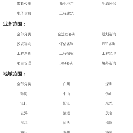
市政公用
商业地产
生态环保
电子信息
工程建筑
业务范围：
全部分类
全过程咨询
规划咨询
投资咨询
评估咨询
PPP咨询
工程造价
工程招标
工程监理
项目管理
BIM咨询
境外咨询
地域范围：
全部分类
广州
深圳
珠海
中山
佛山
江门
阳江
东莞
云浮
清远
茂名
湛江
汕头
揭阳
梅州
惠州
汕尾