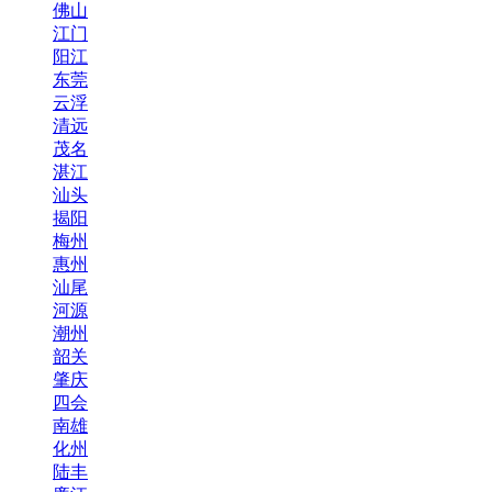
佛山
江门
阳江
东莞
云浮
清远
茂名
湛江
汕头
揭阳
梅州
惠州
汕尾
河源
潮州
韶关
肇庆
四会
南雄
化州
陆丰