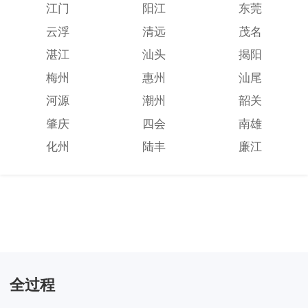
江门
阳江
东莞
云浮
清远
茂名
湛江
汕头
揭阳
梅州
惠州
汕尾
河源
潮州
韶关
肇庆
四会
南雄
化州
陆丰
廉江
全过程