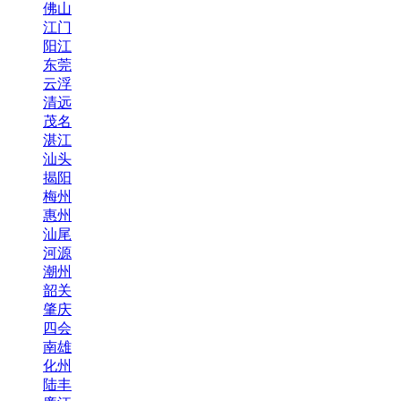
佛山
江门
阳江
东莞
云浮
清远
茂名
湛江
汕头
揭阳
梅州
惠州
汕尾
河源
潮州
韶关
肇庆
四会
南雄
化州
陆丰