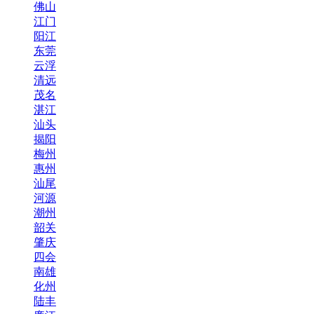
佛山
江门
阳江
东莞
云浮
清远
茂名
湛江
汕头
揭阳
梅州
惠州
汕尾
河源
潮州
韶关
肇庆
四会
南雄
化州
陆丰