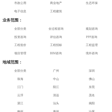
市政公用
商业地产
生态环保
电子信息
工程建筑
业务范围：
全部分类
全过程咨询
规划咨询
投资咨询
评估咨询
PPP咨询
工程造价
工程招标
工程监理
项目管理
BIM咨询
境外咨询
地域范围：
全部分类
广州
深圳
珠海
中山
佛山
江门
阳江
东莞
云浮
清远
茂名
湛江
汕头
揭阳
梅州
惠州
汕尾