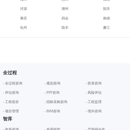
河源
潮州
韶关
肇庆
四会
南雄
化州
陆丰
廉江
全过程
- 全过程咨询
- 规划咨询
- 投资咨询
- 评估咨询
- PPP咨询
- 风险评估
- 工程造价
- 招标采购咨询
- 工程监理
- 项目管理
- BIM咨询
- 境外咨询
智库
- 政策咨询
- 专题研究
- 产学研合作