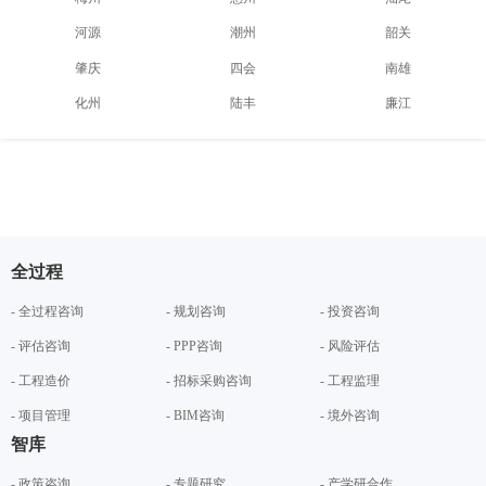
河源
潮州
韶关
肇庆
四会
南雄
化州
陆丰
廉江
全过程
- 全过程咨询
- 规划咨询
- 投资咨询
- 评估咨询
- PPP咨询
- 风险评估
- 工程造价
- 招标采购咨询
- 工程监理
- 项目管理
- BIM咨询
- 境外咨询
智库
- 政策咨询
- 专题研究
- 产学研合作