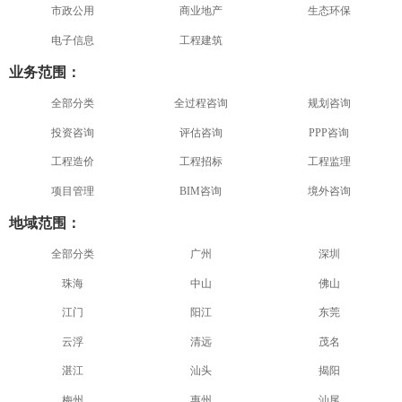
市政公用
商业地产
生态环保
电子信息
工程建筑
业务范围：
全部分类
全过程咨询
规划咨询
投资咨询
评估咨询
PPP咨询
工程造价
工程招标
工程监理
项目管理
BIM咨询
境外咨询
地域范围：
全部分类
广州
深圳
珠海
中山
佛山
江门
阳江
东莞
云浮
清远
茂名
湛江
汕头
揭阳
梅州
惠州
汕尾