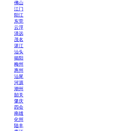
佛山
江门
阳江
东莞
云浮
清远
茂名
湛江
汕头
揭阳
梅州
惠州
汕尾
河源
潮州
韶关
肇庆
四会
南雄
化州
陆丰