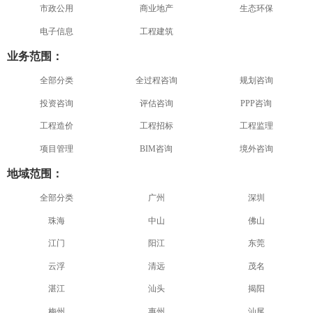
市政公用
商业地产
生态环保
电子信息
工程建筑
业务范围：
全部分类
全过程咨询
规划咨询
投资咨询
评估咨询
PPP咨询
工程造价
工程招标
工程监理
项目管理
BIM咨询
境外咨询
地域范围：
全部分类
广州
深圳
珠海
中山
佛山
江门
阳江
东莞
云浮
清远
茂名
湛江
汕头
揭阳
梅州
惠州
汕尾