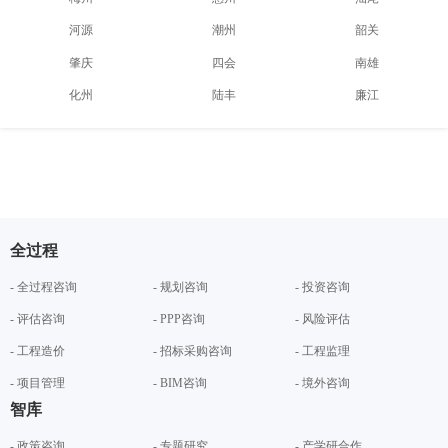
河源
潮州
韶关
肇庆
四会
南雄
化州
陆丰
廉江
全过程
- 全过程咨询
- 规划咨询
- 投资咨询
- 评估咨询
- PPP咨询
- 风险评估
- 工程造价
- 招标采购咨询
- 工程监理
- 项目管理
- BIM咨询
- 境外咨询
智库
- 政策咨询
- 专题研究
- 产学研合作