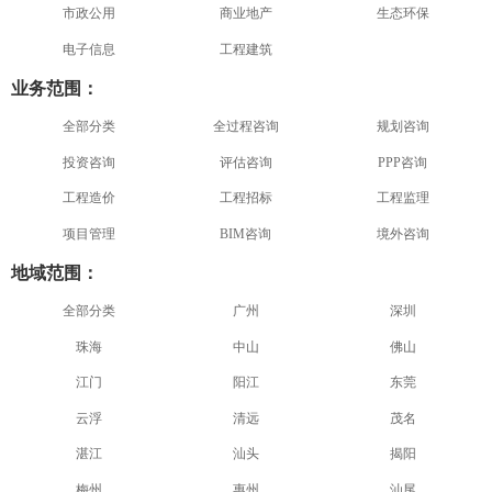
市政公用
商业地产
生态环保
电子信息
工程建筑
业务范围：
全部分类
全过程咨询
规划咨询
投资咨询
评估咨询
PPP咨询
工程造价
工程招标
工程监理
项目管理
BIM咨询
境外咨询
地域范围：
全部分类
广州
深圳
珠海
中山
佛山
江门
阳江
东莞
云浮
清远
茂名
湛江
汕头
揭阳
梅州
惠州
汕尾