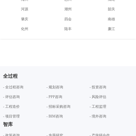
河源
潮州
韶关
肇庆
四会
南雄
化州
陆丰
廉江
全过程
- 全过程咨询
- 规划咨询
- 投资咨询
- 评估咨询
- PPP咨询
- 风险评估
- 工程造价
- 招标采购咨询
- 工程监理
- 项目管理
- BIM咨询
- 境外咨询
智库
- 政策咨询
- 专题研究
- 产学研合作