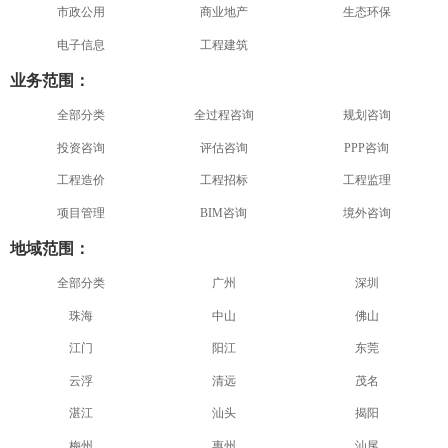
市政公用
商业地产
生态环保
电子信息
工程建筑
业务范围：
全部分类
全过程咨询
规划咨询
投资咨询
评估咨询
PPP咨询
工程造价
工程招标
工程监理
项目管理
BIM咨询
境外咨询
地域范围：
全部分类
广州
深圳
珠海
中山
佛山
江门
阳江
东莞
云浮
清远
茂名
湛江
汕头
揭阳
梅州
惠州
汕尾