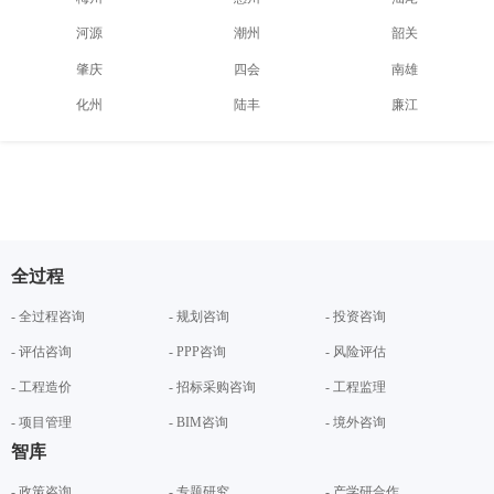
河源
潮州
韶关
肇庆
四会
南雄
化州
陆丰
廉江
全过程
- 全过程咨询
- 规划咨询
- 投资咨询
- 评估咨询
- PPP咨询
- 风险评估
- 工程造价
- 招标采购咨询
- 工程监理
- 项目管理
- BIM咨询
- 境外咨询
智库
- 政策咨询
- 专题研究
- 产学研合作