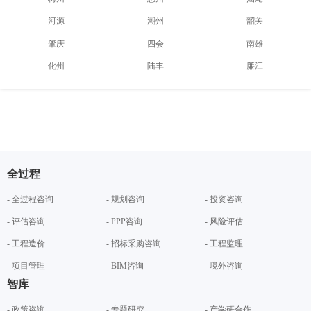
河源
潮州
韶关
肇庆
四会
南雄
化州
陆丰
廉江
全过程
- 全过程咨询
- 规划咨询
- 投资咨询
- 评估咨询
- PPP咨询
- 风险评估
- 工程造价
- 招标采购咨询
- 工程监理
- 项目管理
- BIM咨询
- 境外咨询
智库
- 政策咨询
- 专题研究
- 产学研合作