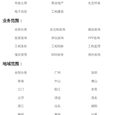
市政公用
商业地产
生态环保
电子信息
工程建筑
业务范围：
全部分类
全过程咨询
规划咨询
投资咨询
评估咨询
PPP咨询
工程造价
工程招标
工程监理
项目管理
BIM咨询
境外咨询
地域范围：
全部分类
广州
深圳
珠海
中山
佛山
江门
阳江
东莞
云浮
清远
茂名
湛江
汕头
揭阳
梅州
惠州
汕尾