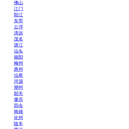
佛山
江门
阳江
东莞
云浮
清远
茂名
湛江
汕头
揭阳
梅州
惠州
汕尾
河源
潮州
韶关
肇庆
四会
南雄
化州
陆丰