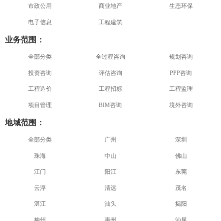
市政公用
商业地产
生态环保
电子信息
工程建筑
业务范围：
全部分类
全过程咨询
规划咨询
投资咨询
评估咨询
PPP咨询
工程造价
工程招标
工程监理
项目管理
BIM咨询
境外咨询
地域范围：
全部分类
广州
深圳
珠海
中山
佛山
江门
阳江
东莞
云浮
清远
茂名
湛江
汕头
揭阳
梅州
惠州
汕尾