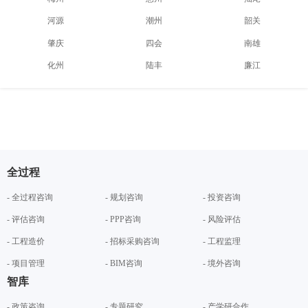
河源
潮州
韶关
肇庆
四会
南雄
化州
陆丰
廉江
全过程
- 全过程咨询
- 规划咨询
- 投资咨询
- 评估咨询
- PPP咨询
- 风险评估
- 工程造价
- 招标采购咨询
- 工程监理
- 项目管理
- BIM咨询
- 境外咨询
智库
- 政策咨询
- 专题研究
- 产学研合作