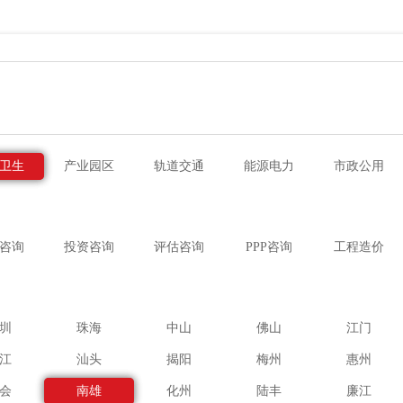
卫生
产业园区
轨道交通
能源电力
市政公用
咨询
投资咨询
评估咨询
PPP咨询
工程造价
圳
珠海
中山
佛山
江门
江
汕头
揭阳
梅州
惠州
会
南雄
化州
陆丰
廉江