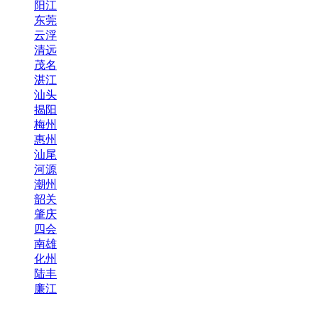
阳江
东莞
云浮
清远
茂名
湛江
汕头
揭阳
梅州
惠州
汕尾
河源
潮州
韶关
肇庆
四会
南雄
化州
陆丰
廉江