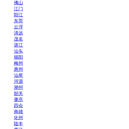
佛山
江门
阳江
东莞
云浮
清远
茂名
湛江
汕头
揭阳
梅州
惠州
汕尾
河源
潮州
韶关
肇庆
四会
南雄
化州
陆丰