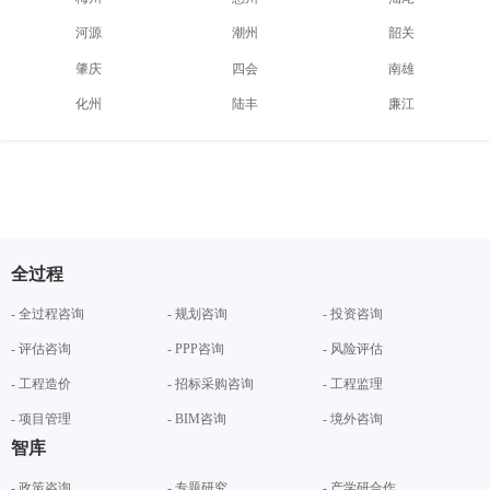
河源
潮州
韶关
肇庆
四会
南雄
化州
陆丰
廉江
全过程
- 全过程咨询
- 规划咨询
- 投资咨询
- 评估咨询
- PPP咨询
- 风险评估
- 工程造价
- 招标采购咨询
- 工程监理
- 项目管理
- BIM咨询
- 境外咨询
智库
- 政策咨询
- 专题研究
- 产学研合作