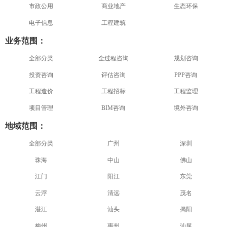
市政公用
商业地产
生态环保
电子信息
工程建筑
业务范围：
全部分类
全过程咨询
规划咨询
投资咨询
评估咨询
PPP咨询
工程造价
工程招标
工程监理
项目管理
BIM咨询
境外咨询
地域范围：
全部分类
广州
深圳
珠海
中山
佛山
江门
阳江
东莞
云浮
清远
茂名
湛江
汕头
揭阳
梅州
惠州
汕尾