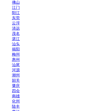
佛山
江门
阳江
东莞
云浮
清远
茂名
湛江
汕头
揭阳
梅州
惠州
汕尾
河源
潮州
韶关
肇庆
四会
南雄
化州
陆丰