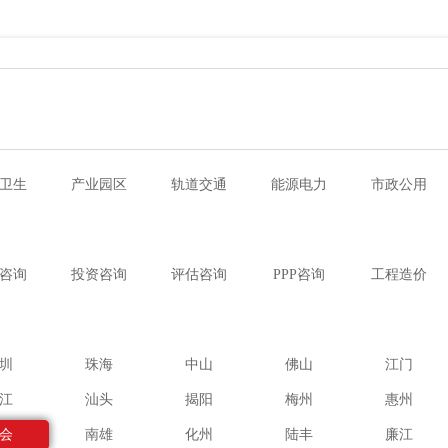
卫生
产业园区
轨道交通
能源电力
市政公用
咨询
投资咨询
评估咨询
PPP咨询
工程造价
圳
珠海
中山
佛山
江门
江
汕头
揭阳
梅州
惠州
会
南雄
化州
陆丰
廉江