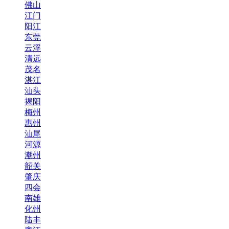
佛山
江门
阳江
东莞
云浮
清远
茂名
湛江
汕头
揭阳
梅州
惠州
汕尾
河源
潮州
韶关
肇庆
四会
南雄
化州
陆丰