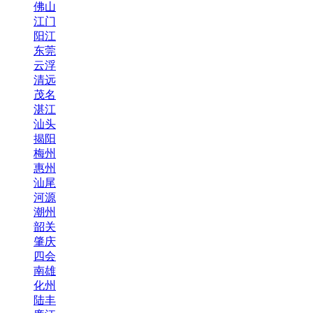
佛山
江门
阳江
东莞
云浮
清远
茂名
湛江
汕头
揭阳
梅州
惠州
汕尾
河源
潮州
韶关
肇庆
四会
南雄
化州
陆丰