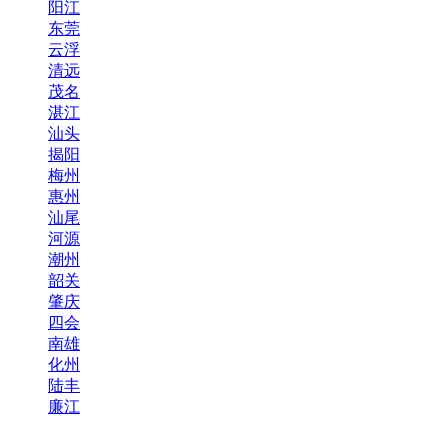
阳江
东莞
云浮
清远
茂名
湛江
汕头
揭阳
梅州
惠州
汕尾
河源
潮州
韶关
肇庆
四会
南雄
化州
陆丰
廉江