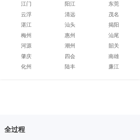
江门
阳江
东莞
云浮
清远
茂名
湛江
汕头
揭阳
梅州
惠州
汕尾
河源
潮州
韶关
肇庆
四会
南雄
化州
陆丰
廉江
全过程