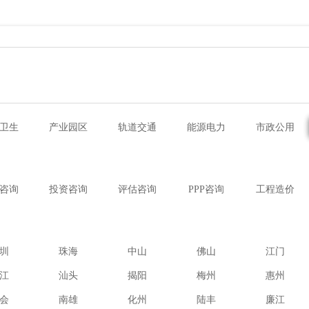
卫生
产业园区
轨道交通
能源电力
市政公用
咨询
投资咨询
评估咨询
PPP咨询
工程造价
圳
珠海
中山
佛山
江门
江
汕头
揭阳
梅州
惠州
会
南雄
化州
陆丰
廉江