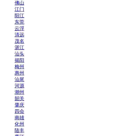
佛山
江门
阳江
东莞
云浮
清远
茂名
湛江
汕头
揭阳
梅州
惠州
汕尾
河源
潮州
韶关
肇庆
四会
南雄
化州
陆丰