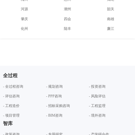
河源
潮州
韶关
肇庆
四会
南雄
化州
陆丰
廉江
全过程
- 全过程咨询
- 规划咨询
- 投资咨询
- 评估咨询
- PPP咨询
- 风险评估
- 工程造价
- 招标采购咨询
- 工程监理
- 项目管理
- BIM咨询
- 境外咨询
智库
- 政策咨询
- 专题研究
- 产学研合作