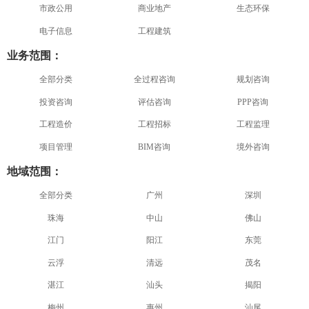
市政公用
商业地产
生态环保
电子信息
工程建筑
业务范围：
全部分类
全过程咨询
规划咨询
投资咨询
评估咨询
PPP咨询
工程造价
工程招标
工程监理
项目管理
BIM咨询
境外咨询
地域范围：
全部分类
广州
深圳
珠海
中山
佛山
江门
阳江
东莞
云浮
清远
茂名
湛江
汕头
揭阳
梅州
惠州
汕尾