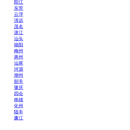
阳江
东莞
云浮
清远
茂名
湛江
汕头
揭阳
梅州
惠州
汕尾
河源
潮州
韶关
肇庆
四会
南雄
化州
陆丰
廉江