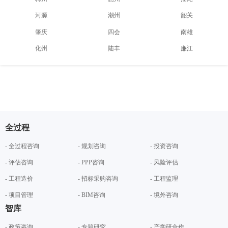
河源
潮州
韶关
肇庆
四会
南雄
化州
陆丰
廉江
全过程
- 全过程咨询
- 规划咨询
- 投资咨询
- 评估咨询
- PPP咨询
- 风险评估
- 工程造价
- 招标采购咨询
- 工程监理
- 项目管理
- BIM咨询
- 境外咨询
智库
- 政策咨询
- 专题研究
- 产学研合作