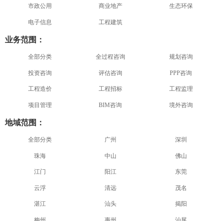
市政公用
商业地产
生态环保
电子信息
工程建筑
业务范围：
全部分类
全过程咨询
规划咨询
投资咨询
评估咨询
PPP咨询
工程造价
工程招标
工程监理
项目管理
BIM咨询
境外咨询
地域范围：
全部分类
广州
深圳
珠海
中山
佛山
江门
阳江
东莞
云浮
清远
茂名
湛江
汕头
揭阳
梅州
惠州
汕尾