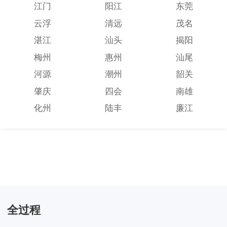
江门
阳江
东莞
云浮
清远
茂名
湛江
汕头
揭阳
梅州
惠州
汕尾
河源
潮州
韶关
肇庆
四会
南雄
化州
陆丰
廉江
全过程