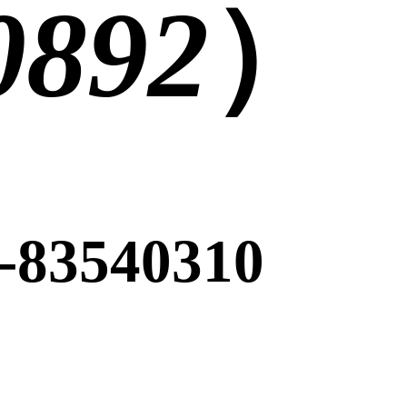
0892
）
-83540310