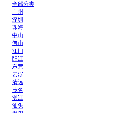
全部分类
广州
深圳
珠海
中山
佛山
江门
阳江
东莞
云浮
清远
茂名
湛江
汕头