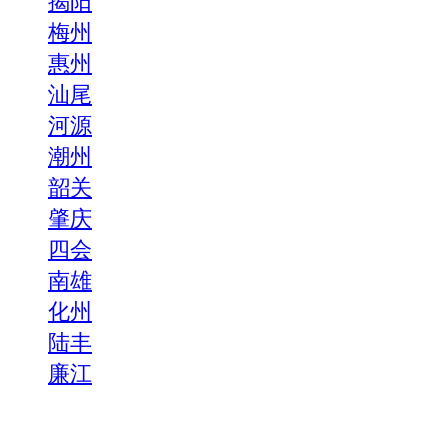
揭阳
梅州
惠州
汕尾
河源
潮州
韶关
肇庆
四会
南雄
化州
陆丰
廉江