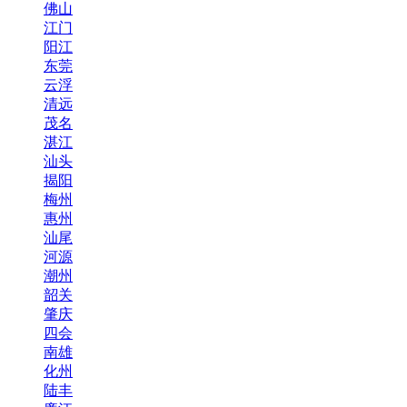
佛山
江门
阳江
东莞
云浮
清远
茂名
湛江
汕头
揭阳
梅州
惠州
汕尾
河源
潮州
韶关
肇庆
四会
南雄
化州
陆丰