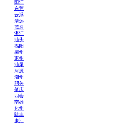
阳江
东莞
云浮
清远
茂名
湛江
汕头
揭阳
梅州
惠州
汕尾
河源
潮州
韶关
肇庆
四会
南雄
化州
陆丰
廉江