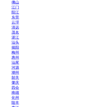
佛山
江门
阳江
东莞
云浮
清远
茂名
湛江
汕头
揭阳
梅州
惠州
汕尾
河源
潮州
韶关
肇庆
四会
南雄
化州
陆丰