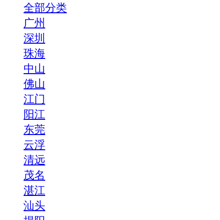
全部分类
广州
深圳
珠海
中山
佛山
江门
阳江
东莞
云浮
清远
茂名
湛江
汕头