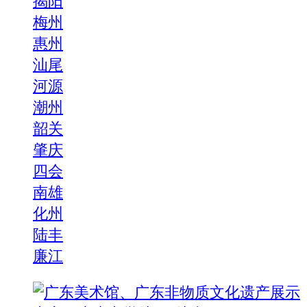
揭阳
梅州
惠州
汕尾
河源
潮州
韶关
肇庆
四会
南雄
化州
陆丰
廉江