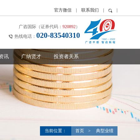
官方微信
|
联系我们
|
|
广咨国际（证券代码：
920892
）
020-83540310
热线电话：
资讯
广纳贤才
投资者关系
当前位置：
首页
>
典型业绩